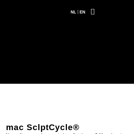
NL
EN
mac SclptCycle®