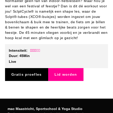
Normaliter geen fan van indoor-fietslessen? Maar hou je
wel van een festival of feestje? Dan is dit dé workout voor
jou! SclptCycle® is namelijk een shape les, waar de
Sclpt®-tubes (XCO®-buisjes) worden ingezet om jouw
bovenlichaam & buik mee te trainen, de fiets om je billen
& benen te shapen en de heerlijke beats zorgen voor het
feestje. De 45 minuten vliegen voorbij en je verbrandt een
hoop kcal met een glimlach op je gezicht!
Intensiteit:





Duur: 45
Min
Live
Gratis proefles
Lid worden
mac Maastricht, Sportschool & Yoga Studio